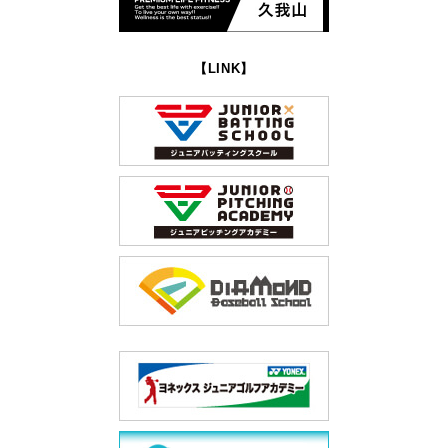
【LINK】