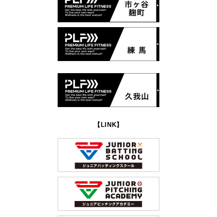
【LINK】