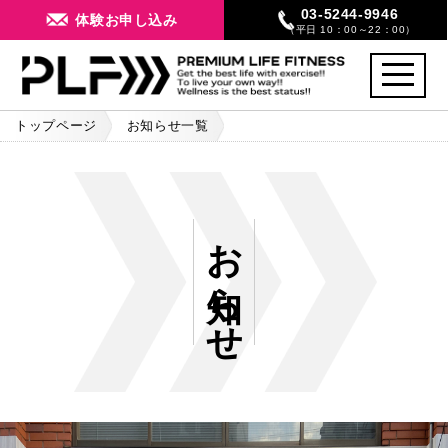
03-5244-9946
体験お申し込み
（平日 10：00～22：00）
toggle
navigati
トップページ
お知らせ一覧
★GO TOフィットネスキャンペーンのお知らせ★
お知らせ